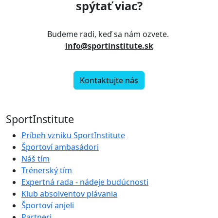
spýtať viac?
Budeme radi, keď sa nám ozvete.
info@sportinstitute.sk
Kontaktujte nás
SportInstitute
Príbeh vzniku SportInstitute
Športoví ambasádori
Náš tím
Trénerský tím
Expertná rada - nádeje budúcnosti
Klub absolventov plávania
Športoví anjeli
Partneri