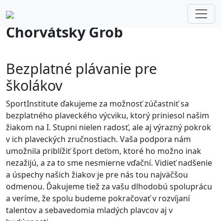
Chorvátsky Grob
CHORVÁTSKY GROB
Bezplatné plávanie pre
školákov
SportInstitute ďakujeme za možnosť zúčastniť sa
bezplatného plaveckého výcviku, ktorý priniesol našim
žiakom na I. Stupni nielen radosť, ale aj výrazný pokrok
v ich plaveckých zručnostiach. Vaša podpora nám
umožnila priblížiť šport deťom, ktoré ho možno inak
nezažijú, a za to sme nesmierne vďační. Vidieť nadšenie
a úspechy našich žiakov je pre nás tou najväčšou
odmenou. Ďakujeme tiež za vašu dlhodobú spoluprácu
a veríme, že spolu budeme pokračovať v rozvíjaní
talentov a sebavedomia mladých plavcov aj v