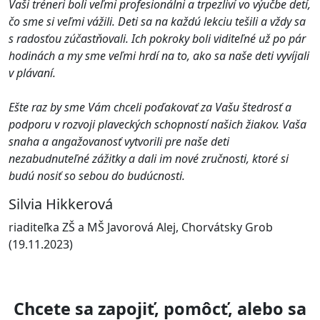
Vaši tréneri boli veľmi profesionálni a trpezliví vo výučbe detí,
čo sme si veľmi vážili. Deti sa na každú lekciu tešili a vždy sa
s radosťou zúčastňovali. Ich pokroky boli viditeľné už po pár
hodinách a my sme veľmi hrdí na to, ako sa naše deti vyvíjali
v plávaní.
Ešte raz by sme Vám chceli poďakovať za Vašu štedrosť a
podporu v rozvoji plaveckých schopností našich žiakov. Vaša
snaha a angažovanosť vytvorili pre naše deti
nezabudnuteľné zážitky a dali im nové zručnosti, ktoré si
budú nosiť so sebou do budúcnosti.
Silvia Hikkerová
riaditeľka ZŠ a MŠ Javorová Alej, Chorvátsky Grob
(19.11.2023)
Chcete sa zapojiť, pomôcť, alebo sa