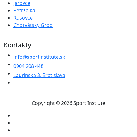
Jarovce
Petržalka
Rusovce
Chorvátsky Grob
Kontakty
info@sportinstitute.sk
0904 208 448
Laurinská 3, Bratislava
Copyright © 2026 SportiInstiute