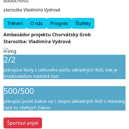
budúcnosti.
starostka Vladimíra Vydrová
Tréneri
O nás
Progres
Štafety
Ambasádor projektu Chorvátsky Grob
Starostka: Vladimíra Vydrová
2/2
plávajúce školy z celkového počtu základných škôl, kde je
zriaďovateľom mestská časť
500/500
plávajúci počet žiakov na I. stupni základných škôl v mestskej
časti zo všetkých žiakov
Športoví anjeli