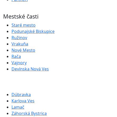
Mestské časti
Staré mesto
Podunajské Biskupice
Ružinov
Vrakuňa
Nové Mesto
Rača
Vajnory
Devínska Nová Ves
Dúbravka
Karlova Ves
Lamač
Záhorská Bystrica