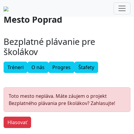
Mesto Poprad
POPRAD
Bezplatné plávanie pre
školákov
Tréneri
O nás
Progres
Štafety
Toto mesto nepláva. Máte záujem o projekt
Bezplatného plávania pre školákov? Zahlasujte!
Hlasovať