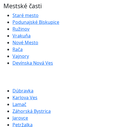
Mestské časti
Staré mesto
Podunajské Biskupice
Ružinov
Vrakuňa
Nové Mesto
Rača
Vajnory
Devínska Nová Ves
Dúbravka
Karlova Ves
Lamač
Záhorská Bystrica
Jarovce
Petržalka