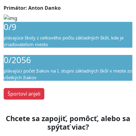
Primátor: Anton Danko
0/9
plávajúce školy z celkového počtu základných škôl, kde je
zriaďovateľom mesto
0/2056
plávajúci počet žiakov na I. stupni základných škôl v meste zo
všetkých žiakov
Športoví anjeli
Chcete sa zapojiť, pomôcť, alebo sa
spýtať viac?