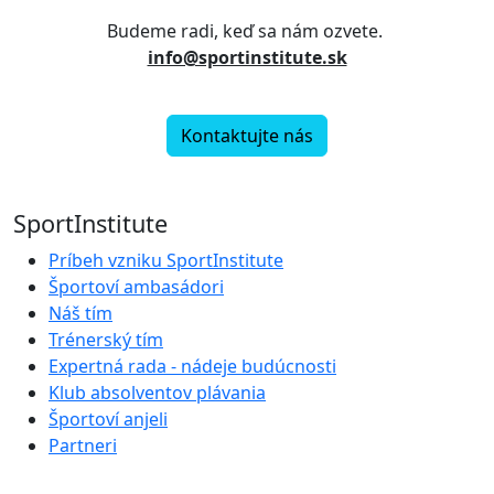
Budeme radi, keď sa nám ozvete.
info@sportinstitute.sk
Kontaktujte nás
SportInstitute
Príbeh vzniku SportInstitute
Športoví ambasádori
Náš tím
Trénerský tím
Expertná rada - nádeje budúcnosti
Klub absolventov plávania
Športoví anjeli
Partneri