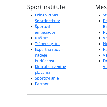
SportInstitute
Mest
Príbeh vzniku
St
SportInstitute
P
Športoví
Bi
ambasádori
R
Náš tím
V
Trénerský tím
N
Expertná rada -
R
nádeje
Va
budúcnosti
D
Klub absolventov
V
plávania
Športoví anjeli
Partneri