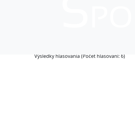
Toto mesto nepláva. Máte záujem o proje
pre školákov? Zahlasujte!
Hlasovať
Výsledky hlasovania (Počet hlasovaní: 6)