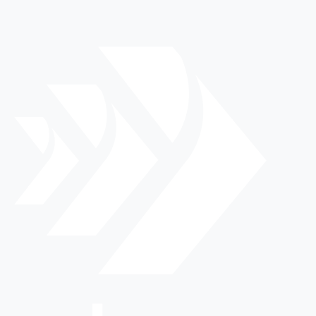
akuňa
Starosta: Martin Ku
e pre
svetom žiakov zo
lávanie pre školákov žiaci
ostami, poslancami a
osobnosťami rozvíja a
ich robí štastnými.