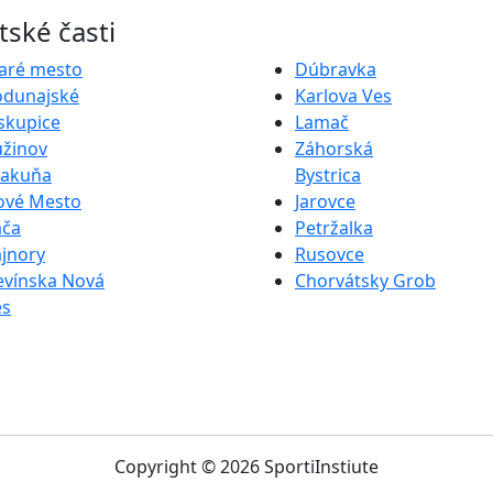
ské časti
aré mesto
Dúbravka
odunajské
Karlova Ves
skupice
Lamač
užinov
Záhorská
rakuňa
Bystrica
ové Mesto
Jarovce
ača
Petržalka
jnory
Rusovce
evínska Nová
Chorvátsky Grob
es
Copyright © 2026 SportiInstiute