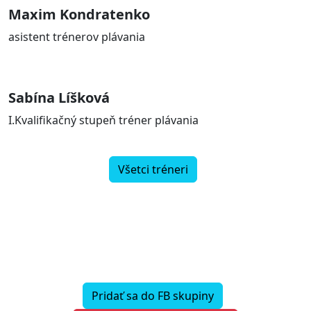
Maxim Kondratenko
asistent trénerov plávania
Sabína Líšková
I.Kvalifikačný stupeň tréner plávania
Všetci tréneri
Pridať sa do FB skupiny