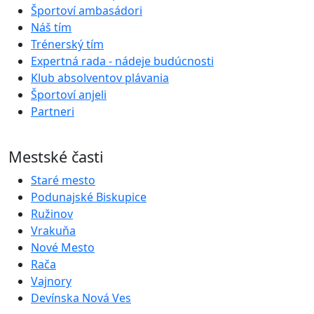
Športoví ambasádori
Náš tím
Trénerský tím
Expertná rada - nádeje budúcnosti
Klub absolventov plávania
Športoví anjeli
Partneri
Mestské časti
Staré mesto
Podunajské Biskupice
Ružinov
Vrakuňa
Nové Mesto
Rača
Vajnory
Devínska Nová Ves