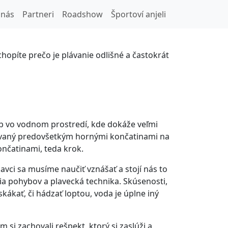
ode a na suchu?
 nás
Partneri
Roadshow
Športoví anjeli
píte prečo je plávanie odlišné a častokrát
hyb vo vodnom prostredí, kde dokáže veľmi
onávaný predovšetkým hornými končatinami na
nčatinami, teda krok.
ci sa musíme naučiť vznášať a stojí nás to
ia pohybov a plavecká technika. Skúsenosti,
kať, či hádzať loptou, voda je úplne iný
m si zachovali rešpekt, ktorý si zaslúži a