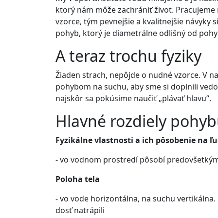
ktorý nám môže zachrániť život. Pracujeme 
vzorce, tým pevnejšie a kvalitnejšie návyky 
pohyb, ktorý je diametrálne odlišný od po
A teraz trochu fyziky
Žiaden strach, nepôjde o nudné vzorce. V na
pohybom na suchu, aby sme si doplnili vedomo
najskôr sa pokúsime naučiť „plávať hlavu“.
Hlavné rozdiely pohyb
Fyzikálne vlastnosti a ich pôsobenie na ľu
- vo vodnom prostredí pôsobí predovšetkým 
Poloha tela
- vo vode horizontálna, na suchu vertikáln
dosť natrápili