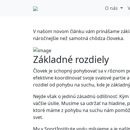
Poznáte základn
O nás
V
V našom novom článku vám prinášame základ
náročnejšie než samotná chôdza človeka.
Základné rozdiely
Človek je schopný pohybovať sa v rôznom pro
efektívne koordinovať svoje svalové partie
rozdiel od pohybu na suchu, kde je zákla
Nejde však o jedinú zásadnú odlišnosť. Kým
väčšie úsilie. Musíme sa udržať na hladine,
ktoré máme z pohybu na suchu nám pomôžu le
svet.
My v SportInstitute vodu milujeme a je naším c