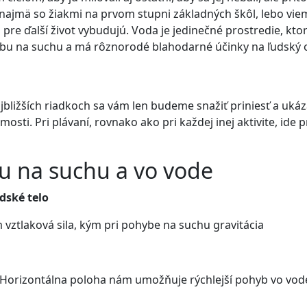
najmä so žiakmi na prvom stupni základných škôl, lebo viem
si pre ďalší život vybudujú. Voda je jedinečné prostredie, k
hybu na suchu a má rôznorodé blahodarné účinky na ľudský 
jbližších riadkoch sa vám len budeme snažiť priniesť a uk
sti. Pri plávaní, rovnako ako pri každej inej aktivite, ide
u na suchu a vo vode
dské telo
vztlaková sila, kým pri pohybe na suchu gravitácia
a. Horizontálna poloha nám umožňuje rýchlejší pohyb vo vod