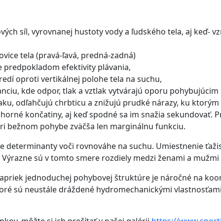
ých síl, vyrovnanej hustoty vody a ľudského tela, aj keď- vzn
ovice tela (pravá-ľavá, predná-zadná)
e predpokladom efektivity plávania,
dí oproti vertikálnej polohe tela na suchu,
tanciu, kde odpor, tlak a vztlak vytvárajú oporu pohybujúci
laku, odľahčujú chrbticu a znižujú prudké nárazy, ku ktorý
e horné končatiny, aj keď spodné sa im snažia sekundovať. 
pri bežnom pohybe zväčša len marginálnu funkciu.
ne determinanty voči rovnováhe na suchu. Umiestnenie ťažis
. Výrazne sú v tomto smere rozdiely medzi ženami a mužmi 
napriek jednoduchej pohybovej štruktúre je náročné na ko
ré sú neustále dráždené hydromechanickými vlastnosťami v
kov, môžte si ich prečítať v našej galérii
https://www.sporti