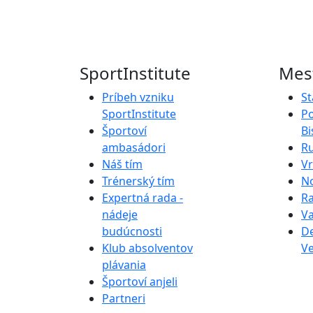
SportInstitute
Mest
Príbeh vzniku
St
SportInstitute
P
Športoví
Bi
ambasádori
R
Náš tím
V
Trénerský tím
N
Expertná rada -
R
nádeje
Va
budúcnosti
D
Klub absolventov
V
plávania
Športoví anjeli
Partneri