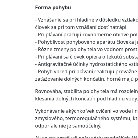
Forma pohybu
- Vznášanie sa pri hladine v dôsledku vztlakov
človek sa pri tom vznášaní dosť natrápi
- Pri plávaní pracujú rovnomerne obidve pol
- Pohyblivosť pohybového aparátu človeka j
- Rôzne zmeny polohy tela vo vodnom prostre
- Pri plávaní sa človek opiera o tekutú subs
- Antigravitačné účinky hydrostatického vzt
- Pohyb vpred pri plávaní realizujú prevažn
zaťažovanie dolných končatín, horné majú 
Rovnováha, stabilita polohy tela má rozdiel
klesania dolných končatín pod hladinu vody
Vykonávanie akýchkoľvek cvičení vo vode i 
zmyslového, termoregulačného systému, kto
odpor ale nie je samoúčelný.
Ak sa ste zmeškali našu sériu predošlých člán