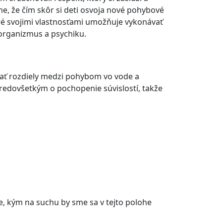
e, že čím skôr si deti osvoja nové pohybové
toré svojimi vlastnosťami umožňuje vykonávať
organizmus a psychiku.
ázať rozdiely medzi pohybom vo vode a
 predovšetkým o pochopenie súvislostí, takže
e, kým na suchu by sme sa v tejto polohe