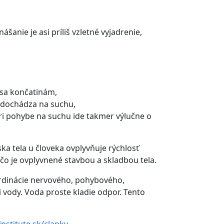
ášanie je asi príliš vzletné vyjadrenie,
m sa končatinám,
m dochádza na suchu,
Pri pohybe na suchu ide takmer výlučne o
ka tela u človeka ovplyvňuje rýchlosť
čo je ovplyvnené stavbou a skladbou tela.
ordinácie nervového, pohybového,
ody. Voda proste kladie odpor. Tento
nstitute.sk/clanky