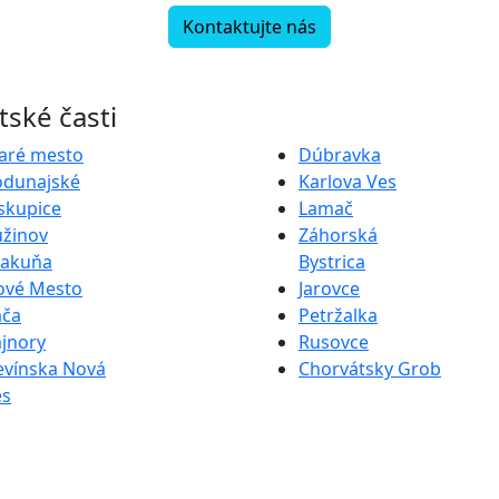
Kontaktujte nás
ské časti
aré mesto
Dúbravka
odunajské
Karlova Ves
skupice
Lamač
užinov
Záhorská
rakuňa
Bystrica
ové Mesto
Jarovce
ača
Petržalka
jnory
Rusovce
evínska Nová
Chorvátsky Grob
es