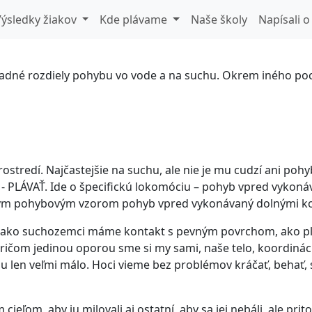
é rozdiely pohybu vo v
ýsledky žiakov
Kde plávame
Naše školy
Napísali o
né rozdiely pohybu vo vode a na suchu. Okrem iného pocho
stredí. Najčastejšie na suchu, ale nie je mu cudzí ani po
 a - PLÁVAŤ. Ide o špecifickú lokomóciu – pohyb vpred vyk
dným pohybovým vzorom pohyb vpred vykonávaný dolnými ko
 ako suchozemci máme kontakt s pevným povrchom, ako plav
 pričom jedinou oporou sme si my sami, naše telo, koordinác
n veľmi málo. Hoci vieme bez problémov kráčať, behať, ská
ieľom, aby ju milovali aj ostatní, aby sa jej nebáli, ale prito