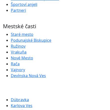
Športoví anjeli
Partneri
Mestské časti
Staré mesto
Podunajské Biskupice
Ružinov
Vrakuňa
Nové Mesto
Rača
Vajnory
Devínska Nová Ves
Dúbravka
Karlova Ves