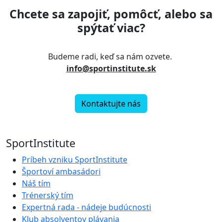
Chcete sa zapojiť, pomôcť, alebo sa
spýtať viac?
Budeme radi, keď sa nám ozvete.
info@sportinstitute.sk
Kontaktujte nás
SportInstitute
Príbeh vzniku SportInstitute
Športoví ambasádori
Náš tím
Trénerský tím
Expertná rada - nádeje budúcnosti
Klub absolventov plávania