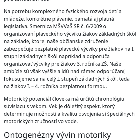
Na potrebu komplexného fyzického rozvoja detí a
mládeže, konkrétne plávanie, pamätá aj platná
legislatíva. Smernica MŠVVaŠ SR č. 6/2009 o
organizovaní plaveckého výcviku žiakov základných škôl
na základe, ktorej naše občianske združenie
zabezpečuje bezplatné plavecké výcviky pre žiakov na I.
stupni základných škôl napríklad a odporúča
organizovať výcviky pre žiakov 3. ročníka ZŠ. Naše
ambície sú však vyššie a idú nad rámec odporúčaní,
fokusujeme sa na celý I. stupeň základných škôl, teda
na žiakov I. – 4. ročníka bezplatnou formou.
Motorický potenciál človeka má určitú chronológiu
súvisiacu s vekom. Vek je dôležitý aspekt, ktorý
determinuje možnosti a kvalitu osvojenia si špeciálnych
motorických zručností vo vode.
Ontogenézny vývin motoriky