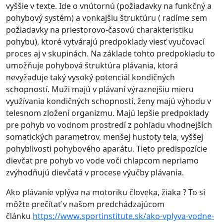
vyššie v texte. Ide o vnútornú (požiadavky na funkčný a
pohybový systém) a vonkajšiu štruktúru ( radíme sem
požiadavky na priestorovo-časovú charakteristiku
pohybu), ktoré vytvárajú predpoklady viesť vyučovací
proces aj v skupinách. Na základe tohto predpokladu to
umožňuje pohybová štruktúra plávania, ktorá
nevyžaduje taký vysoký potenciál kondičných
schopností. Muži majú v plávaní výraznejšiu mieru
využívania kondičných schopností, ženy majú výhodu v
telesnom zložení organizmu. Majú lepšie predpoklady
pre pohyb vo vodnom prostredí z pohľadu vhodnejších
somatických parametrov, menšej hustoty tela, vyššej
pohyblivosti pohybového aparátu. Tieto predispozície
dievčat pre pohyb vo vode voči chlapcom nepriamo
zvýhodňujú dievčatá v procese výučby plávania.
Ako plávanie vplýva na motoriku človeka, žiaka ? To si
môžte prečítať v našom predchádzajúcom
článku
https://www.sportinstitute.sk/ako-vplyva-vodne-