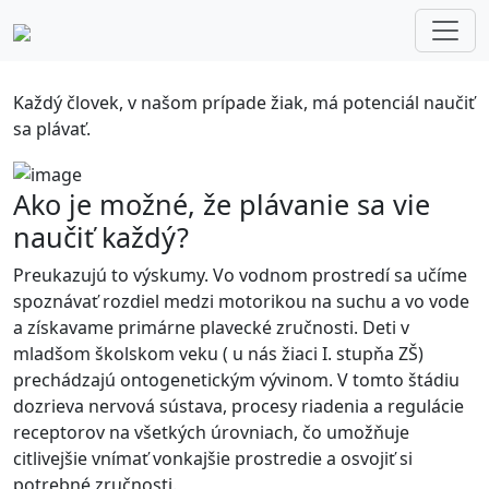
Každý sa naučí plávať!
Každý človek, v našom prípade žiak, má potenciál naučiť
sa plávať.
Ako je možné, že plávanie sa vie
naučiť každý?
Preukazujú to výskumy. Vo vodnom prostredí sa učíme
spoznávať rozdiel medzi motorikou na suchu a vo vode
a získavame primárne plavecké zručnosti. Deti v
mladšom školskom veku ( u nás žiaci I. stupňa ZŠ)
prechádzajú ontogenetickým vývinom. V tomto štádiu
dozrieva nervová sústava, procesy riadenia a regulácie
receptorov na všetkých úrovniach, čo umožňuje
citlivejšie vnímať vonkajšie prostredie a osvojiť si
potrebné zručnosti.